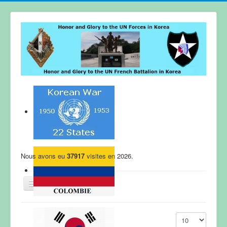
Nous avons eu
37917
visites en 2026.
WELCOME
Display #