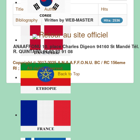
Title
Author
Hits
.
Bibliography
Written by WEB-MASTER
Hits: 2536
.
Retour au site officiel
ANAAFFONU 10, place Charles Digeon 94160 St Mandé Tél. 
R. QUINTARD 06 80 22 91 08
Copyright © 2017-2025 A.N.A.A.F.F.O.N.U. BC / RC 156eme
RI ; All rights réserved.
Back to Top