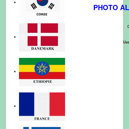
PHOTO
AL
C
Use