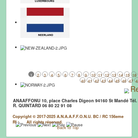
1
2
3
4
5
6
7
8
9
10
11
12
13
14
15
16
40
41
42
43
44
45
46
47
4
Re
ANAAFFONU 10, place Charles Digeon 94160 St Mandé Tél. 
R. QUINTARD 06 80 22 91 08
Copyright © 2017-2025 A.N.A.A.F.F.O.N.U. BC / RC 156eme
RI ; All rights réserved.
Back to Top